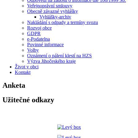
Odpovědi na žádosti o informace dle 106/1999 Sb.
Veřejnoprávní smlouvy
Obecně závazné vyhlášky
Vyhlášky-archiv
Nakládání s odpady a termíny svozu
Rozvoj obce
GDPR
e-Podatelna
Povinné informace
Volby
Oznámení o pálení klestí na HZS
Výzva Jihočeského kraje
Život v obci
Kontakt
Anketa
Užitečné odkazy