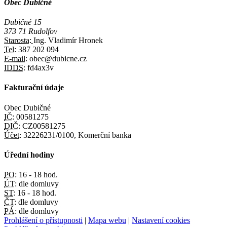
Obec Dubičné
Dubičné 15
373 71 Rudolfov
Starosta:
Ing. Vladimír Hronek
Tel:
387 202 094
E-mail:
obec@dubicne.cz
IDDS:
fd4ax3v
Fakturační údaje
Obec Dubičné
IČ:
00581275
DIČ:
CZ00581275
Účet:
32226231/0100, Komerční banka
Úřední hodiny
PO:
16 - 18 hod.
ÚT:
dle domluvy
ST:
16 - 18 hod.
ČT:
dle domluvy
PÁ:
dle domluvy
Prohlášení o přístupnosti
|
Mapa webu
|
Nastavení cookies