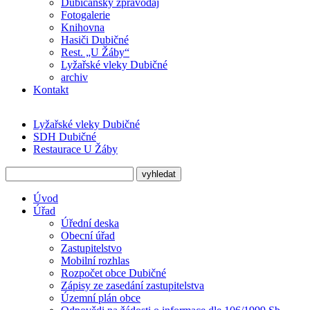
Dubičanský zpravodaj
Fotogalerie
Knihovna
Hasiči Dubičné
Rest. „U Žáby“
Lyžařské vleky Dubičné
archiv
Kontakt
Lyžařské vleky Dubičné
SDH Dubičné
Restaurace U Žáby
Úvod
Úřad
Úřední deska
Obecní úřad
Zastupitelstvo
Mobilní rozhlas
Rozpočet obce Dubičné
Zápisy ze zasedání zastupitelstva
Územní plán obce