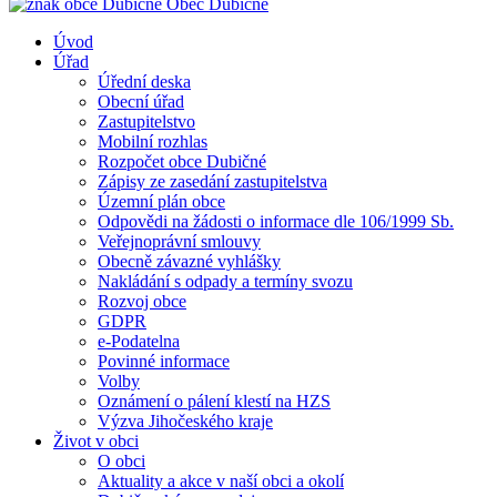
Obec
Dubičné
Úvod
Úřad
Úřední deska
Obecní úřad
Zastupitelstvo
Mobilní rozhlas
Rozpočet obce Dubičné
Zápisy ze zasedání zastupitelstva
Územní plán obce
Odpovědi na žádosti o informace dle 106/1999 Sb.
Veřejnoprávní smlouvy
Obecně závazné vyhlášky
Nakládání s odpady a termíny svozu
Rozvoj obce
GDPR
e-Podatelna
Povinné informace
Volby
Oznámení o pálení klestí na HZS
Výzva Jihočeského kraje
Život v obci
O obci
Aktuality a akce v naší obci a okolí