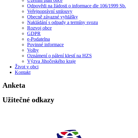
Územní plán obce
Odpovědi na žádosti o informace dle 106/1999 Sb.
Veřejnoprávní smlouvy
Obecně závazné vyhlášky
Nakládání s odpady a termíny svozu
Rozvoj obce
GDPR
e-Podatelna
Povinné informace
Volby
Oznámení o pálení klestí na HZS
Výzva Jihočeského kraje
Život v obci
Kontakt
Anketa
Užitečné odkazy