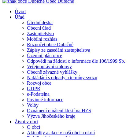
Obec
Dubičné
Úvod
Úřad
Úřední deska
Obecní úřad
Zastupitelstvo
Mobilní rozhlas
Rozpočet obce Dubičné
Zápisy ze zasedání zastupitelstva
Územní plán obce
Odpovědi na žádosti o informace dle 106/1999 Sb.
Veřejnoprávní smlouvy
Obecně závazné vyhlášky
Nakládání s odpady a termíny svozu
Rozvoj obce
GDPR
e-Podatelna
Povinné informace
Volby
Oznámení o pálení klestí na HZS
Výzva Jihočeského kraje
Život v obci
O obci
Aktuality a akce v naší obci a okolí