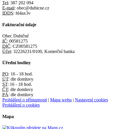
Tel:
387 202 094
E-mail:
obec@dubicne.cz
IDDS:
fd4ax3v
Fakturační údaje
Obec Dubičné
IČ:
00581275
DIČ:
CZ00581275
Účet:
32226231/0100, Komerční banka
Úřední hodiny
PO:
16 - 18 hod.
ÚT:
dle domluvy
ST:
16 - 18 hod.
ČT:
dle domluvy
PÁ:
dle domluvy
Prohlášení o přístupnosti
|
Mapa webu
|
Nastavení cookies
Prohlášení o cookies
Mapa