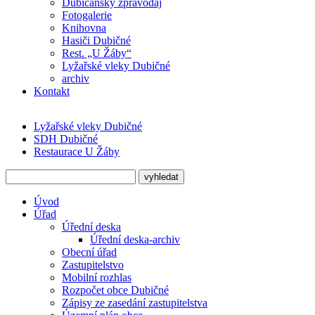
Dubičanský zpravodaj
Fotogalerie
Knihovna
Hasiči Dubičné
Rest. „U Žáby“
Lyžařské vleky Dubičné
archiv
Kontakt
Lyžařské vleky Dubičné
SDH Dubičné
Restaurace U Žáby
Úvod
Úřad
Úřední deska
Úřední deska-archiv
Obecní úřad
Zastupitelstvo
Mobilní rozhlas
Rozpočet obce Dubičné
Zápisy ze zasedání zastupitelstva