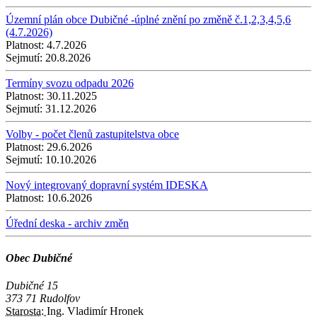
Územní plán obce Dubičné -úplné znění po změně č.1,2,3,4,5,6
(4.7.2026)
Platnost:
4.7.2026
Sejmutí:
20.8.2026
Termíny svozu odpadu 2026
Platnost:
30.11.2025
Sejmutí:
31.12.2026
Volby - počet členů zastupitelstva obce
Platnost:
29.6.2026
Sejmutí:
10.10.2026
Nový integrovaný dopravní systém IDESKA
Platnost:
10.6.2026
Úřední deska - archiv změn
Obec Dubičné
Dubičné 15
373 71 Rudolfov
Starosta:
Ing. Vladimír Hronek