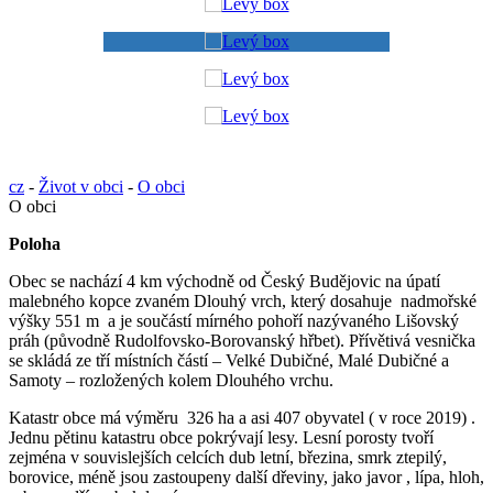
cz
-
Život v obci
-
O obci
O obci
Poloha
Obec se nachází 4 km východně od Český Budějovic na úpatí
malebného kopce zvaném Dlouhý vrch, který dosahuje nadmořské
výšky 551 m a je součástí mírného pohoří nazývaného Lišovský
práh (původně Rudolfovsko-Borovanský hřbet). Přívětivá vesnička
se skládá ze tří místních částí – Velké Dubičné, Malé Dubičné a
Samoty – rozložených kolem Dlouhého vrchu.
Katastr obce má výměru 326 ha a asi 407 obyvatel ( v roce 2019) .
Jednu pětinu katastru obce pokrývají lesy. Lesní porosty tvoří
zejména v souvislejších celcích dub letní, březina, smrk ztepilý,
borovice, méně jsou zastoupeny další dřeviny, jako javor , lípa, hloh,