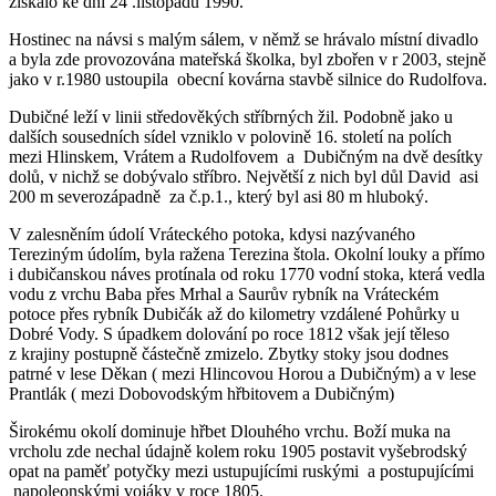
získalo ke dni 24 .listopadu 1990.
Hostinec na návsi s malým sálem, v němž se hrávalo místní divadlo
a byla zde provozována mateřská školka, byl zbořen v r 2003, stejně
jako v r.1980 ustoupila obecní kovárna stavbě silnice do Rudolfova.
Dubičné leží v linii středověkých stříbrných žil. Podobně jako u
dalších sousedních sídel vzniklo v polovině 16. století na polích
mezi Hlinskem, Vrátem a Rudolfovem a Dubičným na dvě desítky
dolů, v nichž se dobývalo stříbro. Největší z nich byl důl David asi
200 m severozápadně za č.p.1., který byl asi 80 m hluboký.
V zalesněním údolí Vráteckého potoka, kdysi nazývaného
Tereziným údolím, byla ražena Terezina štola. Okolní louky a přímo
i dubičanskou náves protínala od roku 1770 vodní stoka, která vedla
vodu z vrchu Baba přes Mrhal a Saurův rybník na Vráteckém
potoce přes rybník Dubičák až do kilometry vzdálené Pohůrky u
Dobré Vody. S úpadkem dolování po roce 1812 však její těleso
z krajiny postupně částečně zmizelo. Zbytky stoky jsou dodnes
patrné v lese Děkan ( mezi Hlincovou Horou a Dubičným) a v lese
Prantlák ( mezi Dobovodským hřbitovem a Dubičným)
Širokému okolí dominuje hřbet Dlouhého vrchu. Boží muka na
vrcholu zde nechal údajně kolem roku 1905 postavit vyšebrodský
opat na paměť potyčky mezi ustupujícími ruskými a postupujícími
napoleonskými vojáky v roce 1805.