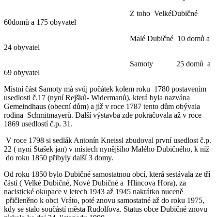
Z toho VelkéDubičné
60domů a 175 obyvatel
Malé Dubičné 10 domů a
24 obyvatel
Samoty 25 domů a
69 obyvatel
Místní část Samoty má svůj počátek kolem roku 1780 postavením
usedlosti č.17 (nyní Rejšků- Widermanů), která byla nazvána
Gemeindhaus (obecní dům) a již v roce 1787 tento dům obývala
rodina Schmitmayerů. Další výstavba zde pokračovala až v roce
1869 usedlostí č.p. 31.
V roce 1798 si sedlák Antonín Kneissl zbudoval první usedlost č.p.
22 ( nyní Stašek jan) v místech nynějšího Malého Dubičného, k níž
do roku 1850 přibyly další 3 domy.
Od roku 1850 bylo Dubičné samostatnou obcí, která sestávala ze tří
částí ( Velké Dubičné, Nové Dubičné a Hlincova Hora), za
nacistické okupace v letech 1943 až 1945 nakrátko nuceně
přičleněno k obci Vráto, poté znovu samostatné až do roku 1975,
kdy se stalo součástí města Rudolfova. Status obce Dubičné znovu