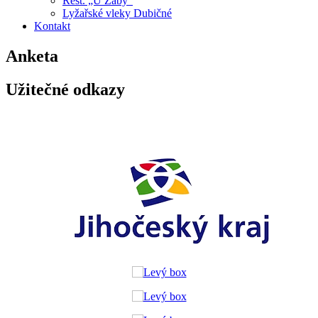
Rest. „U Žáby“
Lyžařské vleky Dubičné
Kontakt
Anketa
Užitečné odkazy