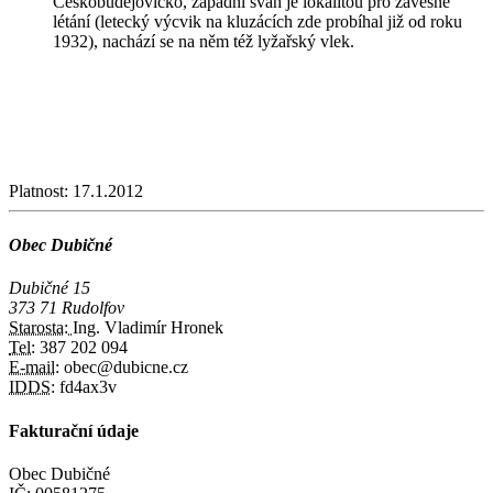
Českobudějovicko, západní svah je lokalitou pro závěsné
létání (letecký výcvik na kluzácích zde probíhal již od roku
1932), nachází se na něm též lyžařský vlek.
Platnost:
17.1.2012
Obec Dubičné
Dubičné 15
373 71 Rudolfov
Starosta:
Ing. Vladimír Hronek
Tel:
387 202 094
E-mail:
obec@dubicne.cz
IDDS:
fd4ax3v
Fakturační údaje
Obec Dubičné