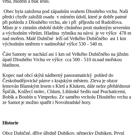
vrba, modřín a buk lesní.
Obec byla založena pod západním svahem Dlouhého vrchu. Naši
předci chytře založili osadu v mírném údolí, které je dobře patrné
při pohledu z Dlouhého vrchu, ale i při příjezdu od Rudolfova.
Místo je v zimním období dobře chráněno proti studeným severním
a východním větrům. Hladina rybníku na návsi je ve výšce 478 m
nad mořem. Malé Dubičné leží od Velkého Dubičného asi 1 km
východním směrem v nadmořské výšce 530 - 540 m.
Část Samoty se nachází asi 1 km od Velkého Dubičného na jižním
úpatí Dlouhého Vrchu ve výšce cca 500 - 510 m.nad mořskou
hladinou.
Kopec nad obcí skýtá nádherný panoramatický pohled do
Českobudějovické pánve s krajským městem. Zleva je obzor
lemován Blanským lesem s Kletí a Klukem, dále nelze přehlédnout
Špičák, Knížecí stolec, Chlum, Libínské Sedlo nad Prachaticemi,
Bobík a Boubín u Vimperku. Ze samého vrcholu Dlouhého vrchu a
ze Samot je možno spatřit i Novohradské hory.
Historie
Obce Dubičné, dříve úředně Dubíkov, německy Dubiken. První