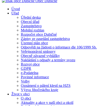
Obec
Dubičné
Úvod
Úřad
Úřední deska
Obecní úřad
Zastupitelstvo
Mobilní rozhlas
Rozpočet obce Dubičné
Zápisy ze zasedání zastupitelstva
Územní plán obce
Odpovědi na žádosti o informace dle 106/1999 Sb.
Veřejnoprávní smlouvy
Obecně závazné vyhlášky
Nakládání s odpady a termíny svozu
Rozvoj obce
GDPR
e-Podatelna
Povinné informace
Volby
Oznámení o pálení klestí na HZS
Výzva Jihočeského kraje
Život v obci
O obci
Aktuality a akce v naší obci a okolí