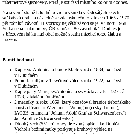
třísetmetrové sjezdovky, která je součástí místního koloritu dodnes.
Na severní straně Dlouhého vrchu vznikla v šedesátých letech
sáňkařská dráha a následně se zde uskutečnilo v letech 1965 - 1970
pět ročníků závodů. Historicky největší závod se jel v únoru 1968 -
Velká cena Lokomotivy ČB za účasti 80 závodníků. Dodnes je
v březovém hájku nad obcí možné spatřit mizející torzo žlabu a
hrazení.
Pamětihodnosti
Kaple sv. Antonína a Panny Marie z roku 1834, na návsi
v Dubičném
Pomník padlým v 1. světové válce z roku 1922, na návsi
v Dubičném
Kaple pany Marie, sv.Antonína a sv.Václava z let 1927 až
1928, v Malém Dubičném
2 mezníky z roku 1669, který označoval hranice třeboňského
panství.Písmeno W znamená Wittingau (česky Třeboň),
IAGZS znamená “Johann Adolf Graf zu Schwarzenberg“(
Jan Adolf ze Schwarzenberka )
Dlouhý vrch (551 m), obvykle zvaný spíše jako Dubičák.
Vrchol s božími muky poskytuje kruhový výhled na