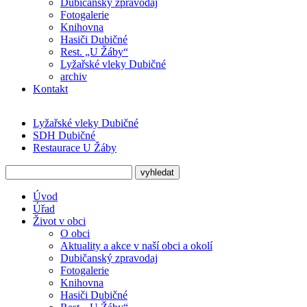
Dubičanský zpravodaj
Fotogalerie
Knihovna
Hasiči Dubičné
Rest. „U Žáby“
Lyžařské vleky Dubičné
archiv
Kontakt
Lyžařské vleky Dubičné
SDH Dubičné
Restaurace U Žáby
Úvod
Úřad
Život v obci
O obci
Aktuality a akce v naší obci a okolí
Dubičanský zpravodaj
Fotogalerie
Knihovna
Hasiči Dubičné