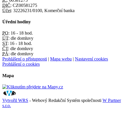
IČ:
00581275
DIČ:
CZ00581275
Účet:
32226231/0100, Komerční banka
Úřední hodiny
PO:
16 - 18 hod.
ÚT:
dle domluvy
ST:
16 - 18 hod.
ČT:
dle domluvy
PÁ:
dle domluvy
Prohlášení o přístupnosti
|
Mapa webu
|
Nastavení cookies
Prohlášení o cookies
Mapa
Vytvořil WRS
- Webový Redakční Systém společnosti
W Partner
s.r.o.