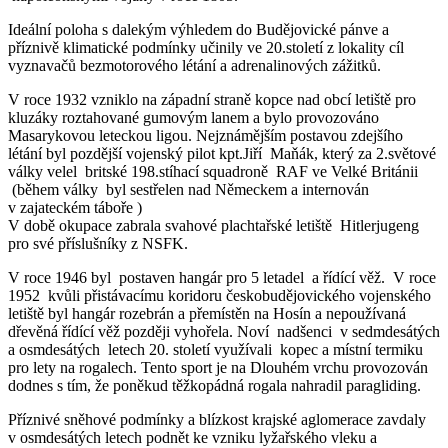
Ideální poloha s dalekým výhledem do Budějovické pánve a
příznivě klimatické podmínky učinily ve 20.století z lokality cíl
vyznavačů bezmotorového létání a adrenalinových zážitků.
V roce 1932 vzniklo na západní straně kopce nad obcí letiště pro
kluzáky roztahované gumovým lanem a bylo provozováno
Masarykovou leteckou ligou. Nejznámějším postavou zdejšího
létání byl pozdější vojenský pilot kpt.Jiří Maňák, který za 2.světové
války velel britské 198.stíhací squadroně RAF ve Velké Británii
(během války byl sestřelen nad Německem a internován
v zajateckém táboře )
V době okupace zabrala svahové plachtařské letiště Hitlerjugeng
pro své příslušníky z NSFK.
V roce 1946 byl postaven hangár pro 5 letadel a řídící věž. V roce
1952 kvůli přistávacímu koridoru českobudějovického vojenského
letiště byl hangár rozebrán a přemístěn na Hosín a nepoužívaná
dřevěná řídící věž později vyhořela. Noví nadšenci v sedmdesátých
a osmdesátých letech 20. století využívali kopec a místní termiku
pro lety na rogalech. Tento sport je na Dlouhém vrchu provozován
dodnes s tím, že poněkud těžkopádná rogala nahradil paragliding.
Příznivé sněhové podmínky a blízkost krajské aglomerace zavdaly
v osmdesátých letech podnět ke vzniku lyžařského vleku a