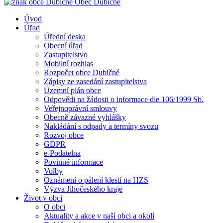
Obec
Dubičné
Úvod
Úřad
Úřední deska
Obecní úřad
Zastupitelstvo
Mobilní rozhlas
Rozpočet obce Dubičné
Zápisy ze zasedání zastupitelstva
Územní plán obce
Odpovědi na žádosti o informace dle 106/1999 Sb.
Veřejnoprávní smlouvy
Obecně závazné vyhlášky
Nakládání s odpady a termíny svozu
Rozvoj obce
GDPR
e-Podatelna
Povinné informace
Volby
Oznámení o pálení klestí na HZS
Výzva Jihočeského kraje
Život v obci
O obci
Aktuality a akce v naší obci a okolí