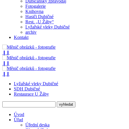
Dubičanský zpravodaj
Fotogalerie
Knihovna
Hasiči Dubičné
Rest. „U Žáby“
Lyžařské vleky Dubičné
archiv
Kontakt
❙❙
❙❙
❙❙
Lyžařské vleky Dubičné
SDH Dubičné
Restaurace U Žáby
Úvod
Úřad
Úřední deska