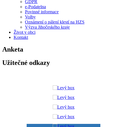
GDPR
e-Podatelna
Povinné informace
Volby
Oznámení o pálení klestí na HZS
Výzva Jihočeského kraje
Život v obci
Kontakt
Anketa
Užitečné odkazy