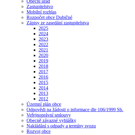
Obecní úřad
Zastupitelstvo
Mobilní rozhlas
Rozpočet obce Dubičné
Zápisy ze zasedání zastupitelstva
2025
2024
2023
2022
2021
2020
2019
2018
2017
2016
2015
2014
2013
2012
Územní plán obce
Odpovědi na žádosti o informace dle 106/1999 Sb.
Veřejnoprávní smlouvy
Obecně závazné vyhlášky
Nakládání s odpady a termíny svozu
Rozvoj obce