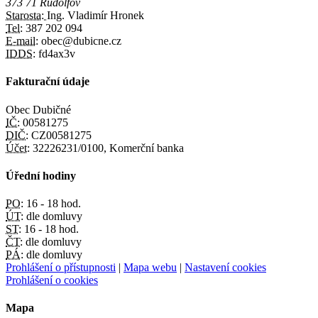
373 71 Rudolfov
Starosta:
Ing. Vladimír Hronek
Tel:
387 202 094
E-mail:
obec@dubicne.cz
IDDS:
fd4ax3v
Fakturační údaje
Obec Dubičné
IČ:
00581275
DIČ:
CZ00581275
Účet:
32226231/0100, Komerční banka
Úřední hodiny
PO:
16 - 18 hod.
ÚT:
dle domluvy
ST:
16 - 18 hod.
ČT:
dle domluvy
PÁ:
dle domluvy
Prohlášení o přístupnosti
|
Mapa webu
|
Nastavení cookies
Prohlášení o cookies
Mapa