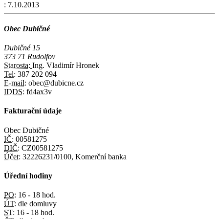
:
7.10.2013
Obec Dubičné
Dubičné 15
373 71 Rudolfov
Starosta:
Ing. Vladimír Hronek
Tel:
387 202 094
E-mail:
obec@dubicne.cz
IDDS:
fd4ax3v
Fakturační údaje
Obec Dubičné
IČ:
00581275
DIČ:
CZ00581275
Účet:
32226231/0100, Komerční banka
Úřední hodiny
PO:
16 - 18 hod.
ÚT:
dle domluvy
ST:
16 - 18 hod.