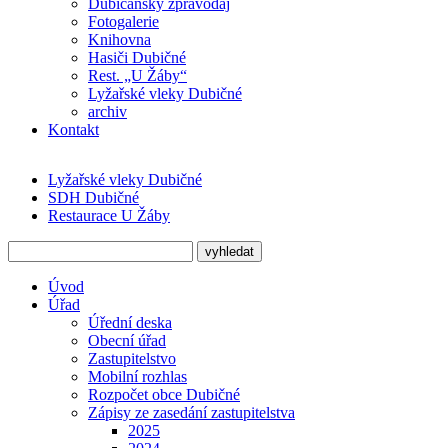
Dubičanský zpravodaj
Fotogalerie
Knihovna
Hasiči Dubičné
Rest. „U Žáby“
Lyžařské vleky Dubičné
archiv
Kontakt
Lyžařské vleky Dubičné
SDH Dubičné
Restaurace U Žáby
Úvod
Úřad
Úřední deska
Obecní úřad
Zastupitelstvo
Mobilní rozhlas
Rozpočet obce Dubičné
Zápisy ze zasedání zastupitelstva
2025