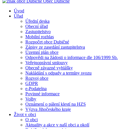
Obec
Dubičné
Úvod
Úřad
Úřední deska
Obecní úřad
Zastupitelstvo
Mobilní rozhlas
Rozpočet obce Dubičné
Zápisy ze zasedání zastupitelstva
Územní plán obce
Odpovědi na žádosti o informace dle 106/1999 Sb.
Veřejnoprávní smlouvy
Obecně závazné vyhlášky
Nakládání s odpady a termíny svozu
Rozvoj obce
GDPR
e-Podatelna
Povinné informace
Volby
Oznámení o pálení klestí na HZS
Výzva Jihočeského kraje
Život v obci
O obci
Aktuality a akce v naší obci a okolí