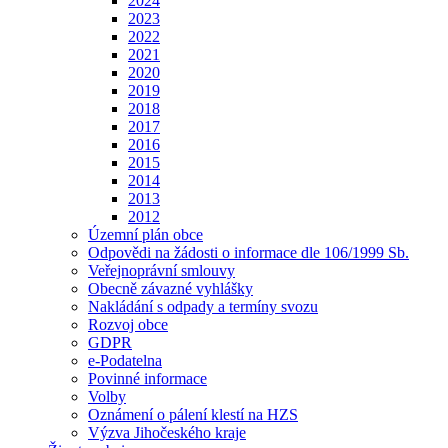
2024
2023
2022
2021
2020
2019
2018
2017
2016
2015
2014
2013
2012
Územní plán obce
Odpovědi na žádosti o informace dle 106/1999 Sb.
Veřejnoprávní smlouvy
Obecně závazné vyhlášky
Nakládání s odpady a termíny svozu
Rozvoj obce
GDPR
e-Podatelna
Povinné informace
Volby
Oznámení o pálení klestí na HZS
Výzva Jihočeského kraje