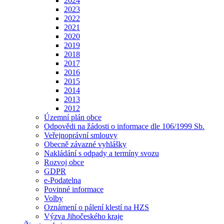
2024
2023
2022
2021
2020
2019
2018
2017
2016
2015
2014
2013
2012
Územní plán obce
Odpovědi na žádosti o informace dle 106/1999 Sb.
Veřejnoprávní smlouvy
Obecně závazné vyhlášky
Nakládání s odpady a termíny svozu
Rozvoj obce
GDPR
e-Podatelna
Povinné informace
Volby
Oznámení o pálení klestí na HZS
Výzva Jihočeského kraje