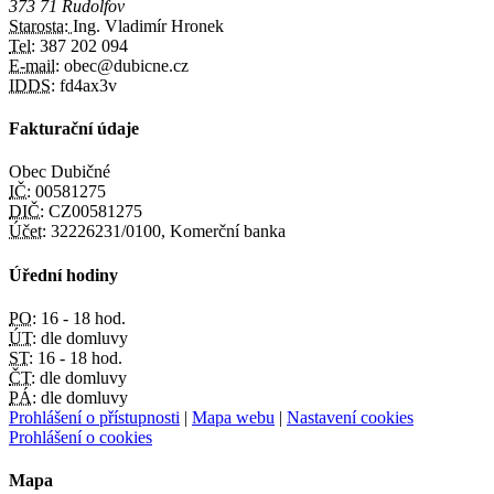
373 71 Rudolfov
Starosta:
Ing. Vladimír Hronek
Tel:
387 202 094
E-mail:
obec@dubicne.cz
IDDS:
fd4ax3v
Fakturační údaje
Obec Dubičné
IČ:
00581275
DIČ:
CZ00581275
Účet:
32226231/0100, Komerční banka
Úřední hodiny
PO:
16 - 18 hod.
ÚT:
dle domluvy
ST:
16 - 18 hod.
ČT:
dle domluvy
PÁ:
dle domluvy
Prohlášení o přístupnosti
|
Mapa webu
|
Nastavení cookies
Prohlášení o cookies
Mapa