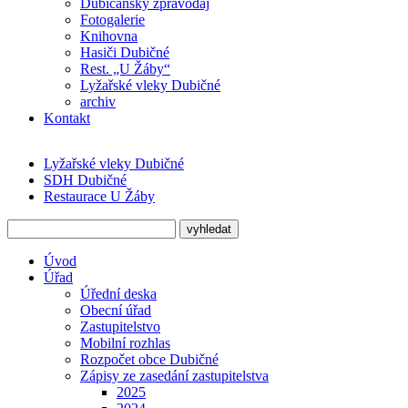
Dubičanský zpravodaj
Fotogalerie
Knihovna
Hasiči Dubičné
Rest. „U Žáby“
Lyžařské vleky Dubičné
archiv
Kontakt
Lyžařské vleky Dubičné
SDH Dubičné
Restaurace U Žáby
Úvod
Úřad
Úřední deska
Obecní úřad
Zastupitelstvo
Mobilní rozhlas
Rozpočet obce Dubičné
Zápisy ze zasedání zastupitelstva
2025