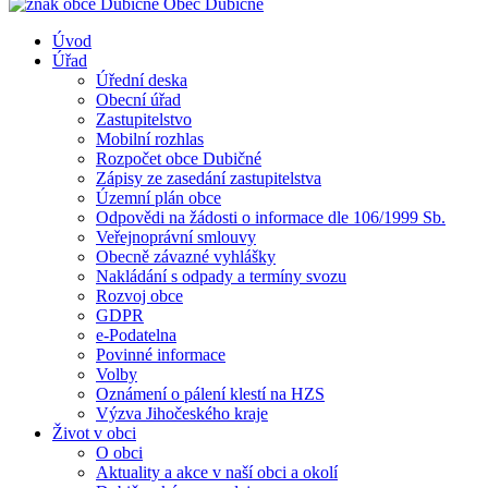
Obec
Dubičné
Úvod
Úřad
Úřední deska
Obecní úřad
Zastupitelstvo
Mobilní rozhlas
Rozpočet obce Dubičné
Zápisy ze zasedání zastupitelstva
Územní plán obce
Odpovědi na žádosti o informace dle 106/1999 Sb.
Veřejnoprávní smlouvy
Obecně závazné vyhlášky
Nakládání s odpady a termíny svozu
Rozvoj obce
GDPR
e-Podatelna
Povinné informace
Volby
Oznámení o pálení klestí na HZS
Výzva Jihočeského kraje
Život v obci
O obci
Aktuality a akce v naší obci a okolí