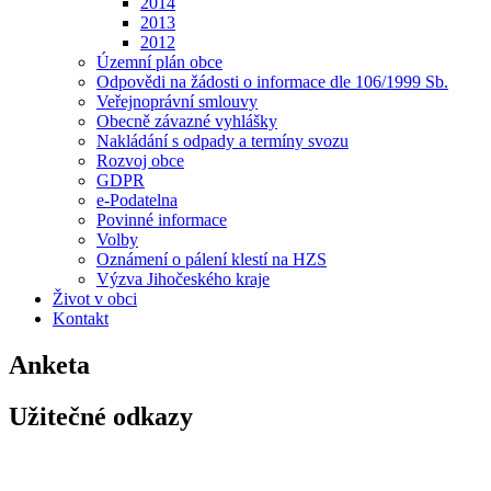
2014
2013
2012
Územní plán obce
Odpovědi na žádosti o informace dle 106/1999 Sb.
Veřejnoprávní smlouvy
Obecně závazné vyhlášky
Nakládání s odpady a termíny svozu
Rozvoj obce
GDPR
e-Podatelna
Povinné informace
Volby
Oznámení o pálení klestí na HZS
Výzva Jihočeského kraje
Život v obci
Kontakt
Anketa
Užitečné odkazy