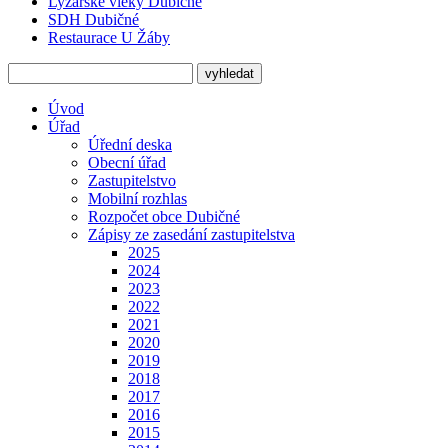
Lyžařské vleky Dubičné
SDH Dubičné
Restaurace U Žáby
Úvod
Úřad
Úřední deska
Obecní úřad
Zastupitelstvo
Mobilní rozhlas
Rozpočet obce Dubičné
Zápisy ze zasedání zastupitelstva
2025
2024
2023
2022
2021
2020
2019
2018
2017
2016
2015