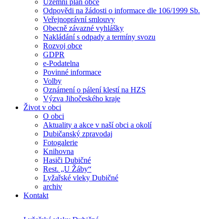
Územní plán obce
Odpovědi na žádosti o informace dle 106/1999 Sb.
Veřejnoprávní smlouvy
Obecně závazné vyhlášky
Nakládání s odpady a termíny svozu
Rozvoj obce
GDPR
e-Podatelna
Povinné informace
Volby
Oznámení o pálení klestí na HZS
Výzva Jihočeského kraje
Život v obci
O obci
Aktuality a akce v naší obci a okolí
Dubičanský zpravodaj
Fotogalerie
Knihovna
Hasiči Dubičné
Rest. „U Žáby“
Lyžařské vleky Dubičné
archiv
Kontakt