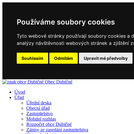
Používáme soubory cookies
Tyto webové stránky používají soubory cookies a da
analýzy návštěvnosti webových stránek a zjištění z
Souhlasím
Odmítám
Upravit mé předvolby
Obec
Dubičné
Úvod
Úřad
Úřední deska
Obecní úřad
Zastupitelstvo
Mobilní rozhlas
Rozpočet obce Dubičné
Zápisy ze zasedání zastupitelstva