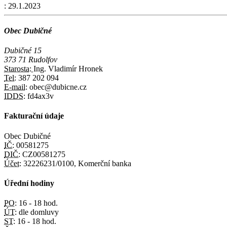
:
29.1.2023
Obec Dubičné
Dubičné 15
373 71 Rudolfov
Starosta:
Ing. Vladimír Hronek
Tel:
387 202 094
E-mail:
obec@dubicne.cz
IDDS:
fd4ax3v
Fakturační údaje
Obec Dubičné
IČ:
00581275
DIČ:
CZ00581275
Účet:
32226231/0100, Komerční banka
Úřední hodiny
PO:
16 - 18 hod.
ÚT:
dle domluvy
ST:
16 - 18 hod.