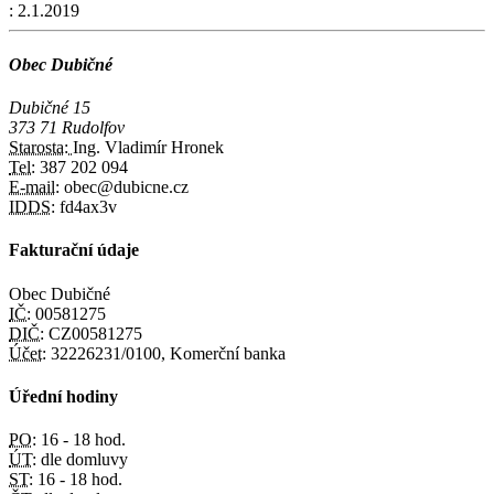
:
2.1.2019
Obec Dubičné
Dubičné 15
373 71 Rudolfov
Starosta:
Ing. Vladimír Hronek
Tel:
387 202 094
E-mail:
obec@dubicne.cz
IDDS:
fd4ax3v
Fakturační údaje
Obec Dubičné
IČ:
00581275
DIČ:
CZ00581275
Účet:
32226231/0100, Komerční banka
Úřední hodiny
PO:
16 - 18 hod.
ÚT:
dle domluvy
ST:
16 - 18 hod.