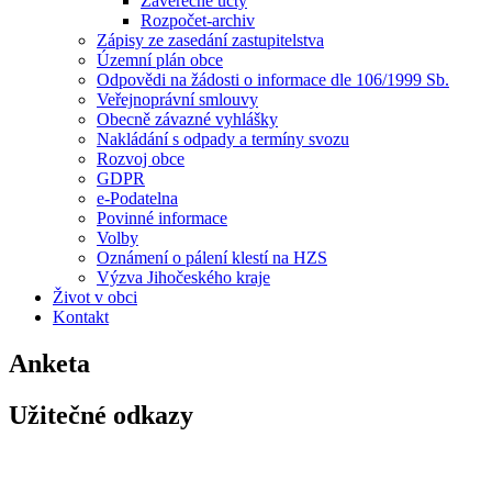
Závěrečné účty
Rozpočet-archiv
Zápisy ze zasedání zastupitelstva
Územní plán obce
Odpovědi na žádosti o informace dle 106/1999 Sb.
Veřejnoprávní smlouvy
Obecně závazné vyhlášky
Nakládání s odpady a termíny svozu
Rozvoj obce
GDPR
e-Podatelna
Povinné informace
Volby
Oznámení o pálení klestí na HZS
Výzva Jihočeského kraje
Život v obci
Kontakt
Anketa
Užitečné odkazy