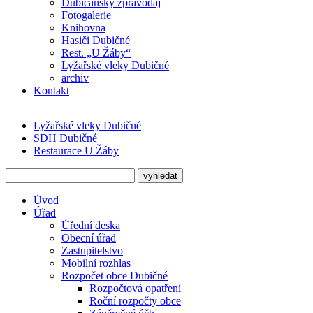
Dubičanský zpravodaj
Fotogalerie
Knihovna
Hasiči Dubičné
Rest. „U Žáby“
Lyžařské vleky Dubičné
archiv
Kontakt
Lyžařské vleky Dubičné
SDH Dubičné
Restaurace U Žáby
Úvod
Úřad
Úřední deska
Obecní úřad
Zastupitelstvo
Mobilní rozhlas
Rozpočet obce Dubičné
Rozpočtová opatření
Roční rozpočty obce