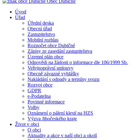
Obec
Dubičné
Úvod
Úřad
Úřední deska
Obecní úřad
Zastupitelstvo
Mobilní rozhlas
Rozpočet obce Dubičné
Zápisy ze zasedání zastupitelstva
Územní plán obce
Odpovědi na žádosti o informace dle 106/1999 Sb.
Veřejnoprávní smlouvy
Obecně závazné vyhlášky
Nakládání s odpady a termíny svozu
Rozvoj obce
GDPR
e-Podatelna
Povinné informace
Volby
Oznámení o pálení klestí na HZS
Výzva Jihočeského kraje
Život v obci
O obci
Aktuality a akce v naší obci a okolí