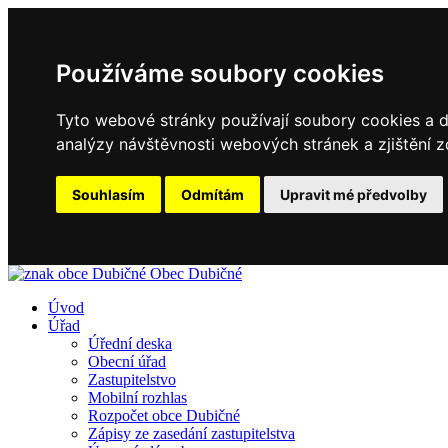
Používáme soubory cookies
Tyto webové stránky používají soubory cookies a da
analýzy návštěvnosti webových stránek a zjištění z
Souhlasím
Odmítám
Upravit mé předvolby
Obec
Dubičné
Úvod
Úřad
Úřední deska
Obecní úřad
Zastupitelstvo
Mobilní rozhlas
Rozpočet obce Dubičné
Zápisy ze zasedání zastupitelstva