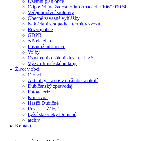
Územní plán obce
Odpovědi na žádosti o informace dle 106/1999 Sb.
Veřejnoprávní smlouvy
Obecně závazné vyhlášky
Nakládání s odpady a termíny svozu
Rozvoj obce
GDPR
e-Podatelna
Povinné informace
Volby
Oznámení o pálení klestí na HZS
Výzva Jihočeského kraje
Život v obci
O obci
Aktuality a akce v naší obci a okolí
Dubičanský zpravodaj
Fotogalerie
Knihovna
Hasiči Dubičné
Rest. „U Žáby“
Lyžařské vleky Dubičné
archiv
Kontakt