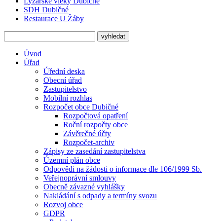
Lyžařské vleky Dubičné
SDH Dubičné
Restaurace U Žáby
Úvod
Úřad
Úřední deska
Obecní úřad
Zastupitelstvo
Mobilní rozhlas
Rozpočet obce Dubičné
Rozpočtová opatření
Roční rozpočty obce
Závěrečné účty
Rozpočet-archiv
Zápisy ze zasedání zastupitelstva
Územní plán obce
Odpovědi na žádosti o informace dle 106/1999 Sb.
Veřejnoprávní smlouvy
Obecně závazné vyhlášky
Nakládání s odpady a termíny svozu
Rozvoj obce
GDPR