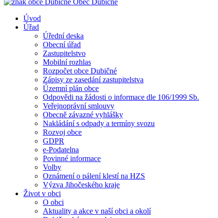
Obec
Dubičné
Úvod
Úřad
Úřední deska
Obecní úřad
Zastupitelstvo
Mobilní rozhlas
Rozpočet obce Dubičné
Zápisy ze zasedání zastupitelstva
Územní plán obce
Odpovědi na žádosti o informace dle 106/1999 Sb.
Veřejnoprávní smlouvy
Obecně závazné vyhlášky
Nakládání s odpady a termíny svozu
Rozvoj obce
GDPR
e-Podatelna
Povinné informace
Volby
Oznámení o pálení klestí na HZS
Výzva Jihočeského kraje
Život v obci
O obci
Aktuality a akce v naší obci a okolí