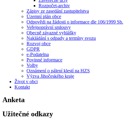
Závěrečné účty
Rozpočet-archiv
Zápisy ze zasedání zastupitelstva
Územní plán obce
Odpovědi na žádosti o informace dle 106/1999 Sb.
Veřejnoprávní smlouvy
Obecně závazné vyhlášky
Nakládání s odpady a termíny svozu
Rozvoj obce
GDPR
e-Podatelna
Povinné informace
Volby
Oznámení o pálení klestí na HZS
Výzva Jihočeského kraje
Život v obci
Kontakt
Anketa
Užitečné odkazy