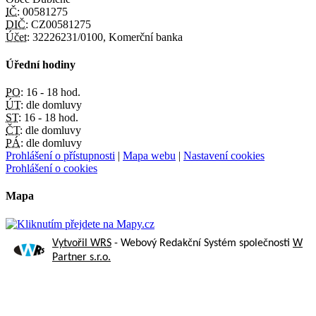
IČ:
00581275
DIČ:
CZ00581275
Účet:
32226231/0100, Komerční banka
Úřední hodiny
PO:
16 - 18 hod.
ÚT:
dle domluvy
ST:
16 - 18 hod.
ČT:
dle domluvy
PÁ:
dle domluvy
Prohlášení o přístupnosti
|
Mapa webu
|
Nastavení cookies
Prohlášení o cookies
Mapa
Vytvořil WRS
- Webový Redakční Systém společnosti
W
Partner s.r.o.