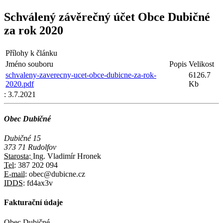
Schválený závěrečný účet Obce Dubičné
za rok 2020
Přílohy k článku
Jméno souboru
Popis
Velikost
schvaleny-zaverecny-ucet-obce-dubicne-za-rok-
6126.7
2020.pdf
Kb
:
3.7.2021
Obec Dubičné
Dubičné 15
373 71 Rudolfov
Starosta:
Ing. Vladimír Hronek
Tel:
387 202 094
E-mail:
obec@dubicne.cz
IDDS:
fd4ax3v
Fakturační údaje
Obec Dubičné