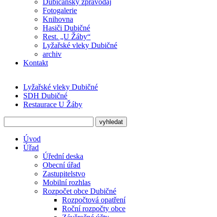
Dubičanský zpravodaj
Fotogalerie
Knihovna
Hasiči Dubičné
Rest. „U Žáby“
Lyžařské vleky Dubičné
archiv
Kontakt
Lyžařské vleky Dubičné
SDH Dubičné
Restaurace U Žáby
Úvod
Úřad
Úřední deska
Obecní úřad
Zastupitelstvo
Mobilní rozhlas
Rozpočet obce Dubičné
Rozpočtová opatření
Roční rozpočty obce