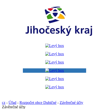
cz
-
Úřad
-
Rozpočet obce Dubičné
-
Závěrečné účty
Závěrečné účty