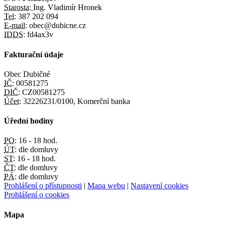
Starosta:
Ing. Vladimír Hronek
Tel:
387 202 094
E-mail:
obec@dubicne.cz
IDDS:
fd4ax3v
Fakturační údaje
Obec Dubičné
IČ:
00581275
DIČ:
CZ00581275
Účet:
32226231/0100, Komerční banka
Úřední hodiny
PO:
16 - 18 hod.
ÚT:
dle domluvy
ST:
16 - 18 hod.
ČT:
dle domluvy
PÁ:
dle domluvy
Prohlášení o přístupnosti
|
Mapa webu
|
Nastavení cookies
Prohlášení o cookies
Mapa