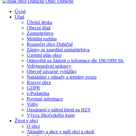
Obec
Dubičné
Úvod
Úřad
Úřední deska
Obecní úřad
Zastupitelstvo
Mobilní rozhlas
Rozpočet obce Dubičné
Zápisy ze zasedání zastupitelstva
Územní plán obce
Odpovědi na žádosti o informace dle 106/1999 Sb.
Veřejnoprávní smlouvy
Obecně závazné vyhlášky
Nakládání s odpady a termíny svozu
Rozvoj obce
GDPR
e-Podatelna
Povinné informace
Volby
Oznámení o pálení klestí na HZS
Výzva Jihočeského kraje
Život v obci
O obci
Aktuality a akce v naší obci a okolí