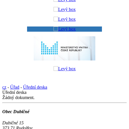
cz
-
Úřad
-
Úřední deska
Úřední deska
Žádný dokument.
Obec Dubičné
Dubičné 15
373 71 Rudolfov