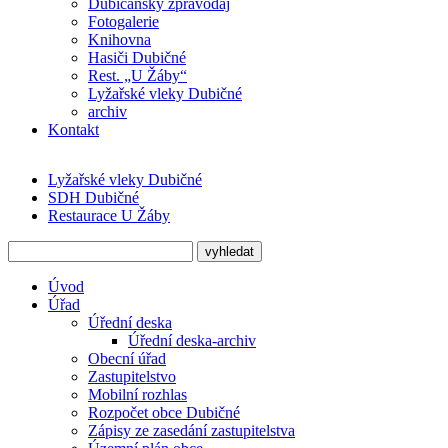
Dubičanský zpravodaj
Fotogalerie
Knihovna
Hasiči Dubičné
Rest. „U Žáby“
Lyžařské vleky Dubičné
archiv
Kontakt
Lyžařské vleky Dubičné
SDH Dubičné
Restaurace U Žáby
Úvod
Úřad
Úřední deska
Úřední deska-archiv
Obecní úřad
Zastupitelstvo
Mobilní rozhlas
Rozpočet obce Dubičné
Zápisy ze zasedání zastupitelstva