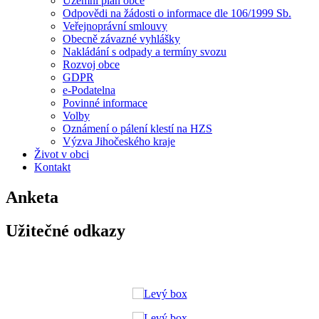
Územní plán obce
Odpovědi na žádosti o informace dle 106/1999 Sb.
Veřejnoprávní smlouvy
Obecně závazné vyhlášky
Nakládání s odpady a termíny svozu
Rozvoj obce
GDPR
e-Podatelna
Povinné informace
Volby
Oznámení o pálení klestí na HZS
Výzva Jihočeského kraje
Život v obci
Kontakt
Anketa
Užitečné odkazy