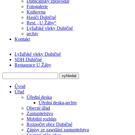
Dubičanský zpravodaj
Fotogalerie
Knihovna
Hasiči Dubičné
Rest. „U Žáby“
Lyžařské vleky Dubičné
archiv
Kontakt
Lyžařské vleky Dubičné
SDH Dubičné
Restaurace U Žáby
Úvod
Úřad
Úřední deska
Úřední deska-archiv
Obecní úřad
Zastupitelstvo
Mobilní rozhlas
Rozpočet obce Dubičné
Zápisy ze zasedání zastupitelstva