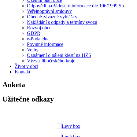
Územní plán obce
Odpovědi na žádosti o informace dle 106/1999 Sb.
Veřejnoprávní smlouvy
Obecně závazné vyhlášky
Nakládání s odpady a termíny svozu
Rozvoj obce
GDPR
e-Podatelna
Povinné informace
Volby
Oznámení o pálení klestí na HZS
Výzva Jihočeského kraje
Život v obci
Kontakt
Anketa
Užitečné odkazy