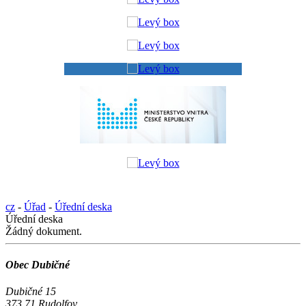
cz
-
Úřad
-
Úřední deska
Úřední deska
Žádný dokument.
Obec Dubičné
Dubičné 15
373 71 Rudolfov