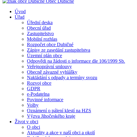
Obec
Dubičné
Úvod
Úřad
Úřední deska
Obecní úřad
Zastupitelstvo
Mobilní rozhlas
Rozpočet obce Dubičné
Zápisy ze zasedání zastupitelstva
Územní plán obce
Odpovědi na žádosti o informace dle 106/1999 Sb.
Veřejnoprávní smlouvy
Obecně závazné vyhlášky
Nakládání s odpady a termíny svozu
Rozvoj obce
GDPR
e-Podatelna
Povinné informace
Volby
Oznámení o pálení klestí na HZS
Výzva Jihočeského kraje
Život v obci
O obci
Aktuality a akce v naší obci a okolí