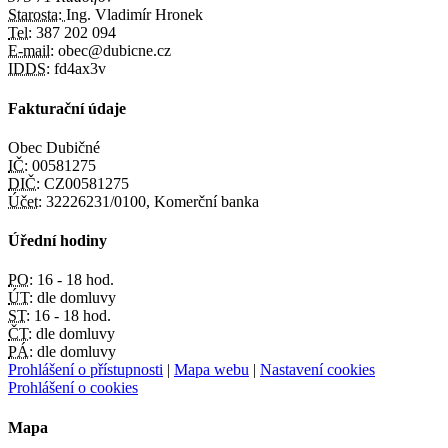
Starosta:
Ing. Vladimír Hronek
Tel:
387 202 094
E-mail:
obec@dubicne.cz
IDDS:
fd4ax3v
Fakturační údaje
Obec Dubičné
IČ:
00581275
DIČ:
CZ00581275
Účet:
32226231/0100, Komerční banka
Úřední hodiny
PO:
16 - 18 hod.
ÚT:
dle domluvy
ST:
16 - 18 hod.
ČT:
dle domluvy
PÁ:
dle domluvy
Prohlášení o přístupnosti
|
Mapa webu
|
Nastavení cookies
Prohlášení o cookies
Mapa