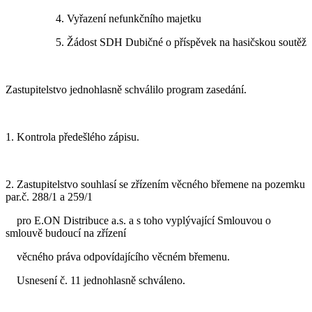
4. Vyřazení nefunkčního majetku
5. Žádost SDH Dubičné o příspěvek na hasičskou soutěž
Zastupitelstvo jednohlasně schválilo program zasedání.
1. Kontrola předešlého zápisu.
2. Zastupitelstvo souhlasí se zřízením věcného břemene na pozemku
par.č. 288/1 a 259/1
pro E.ON Distribuce a.s. a s toho vyplývající Smlouvou o
smlouvě budoucí na zřízení
věcného práva odpovídajícího věcném břemenu.
Usnesení č. 11 jednohlasně schváleno.