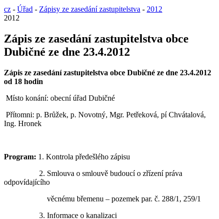
cz
-
Úřad
-
Zápisy ze zasedání zastupitelstva
-
2012
2012
Zápis ze zasedání zastupitelstva obce
Dubičné ze dne 23.4.2012
Zápis ze zasedání zastupitelstva obce Dubičné
ze dne 23.4.2012
od 18 hodin
Místo konání: obecní úřad Dubičné
Přítomni: p. Brůžek, p. Novotný, Mgr. Petřeková, pí Chvátalová,
Ing. Hronek
Program:
1. Kontrola předešlého zápisu
2. Smlouva o smlouvě budoucí o zřízení práva
odpovídajícího
věcnému břemenu – pozemek par. č. 288/1, 259/1
3. Informace o kanalizaci