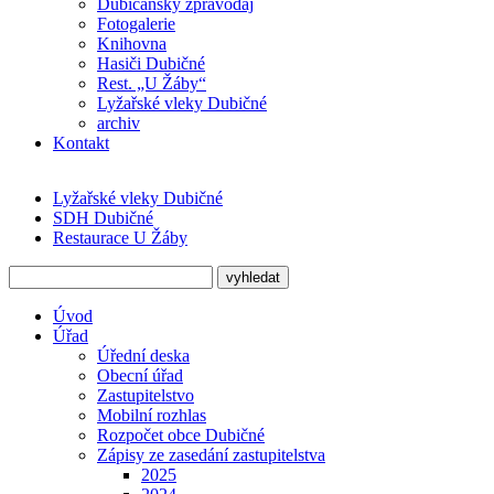
Dubičanský zpravodaj
Fotogalerie
Knihovna
Hasiči Dubičné
Rest. „U Žáby“
Lyžařské vleky Dubičné
archiv
Kontakt
Lyžařské vleky Dubičné
SDH Dubičné
Restaurace U Žáby
Úvod
Úřad
Úřední deska
Obecní úřad
Zastupitelstvo
Mobilní rozhlas
Rozpočet obce Dubičné
Zápisy ze zasedání zastupitelstva
2025