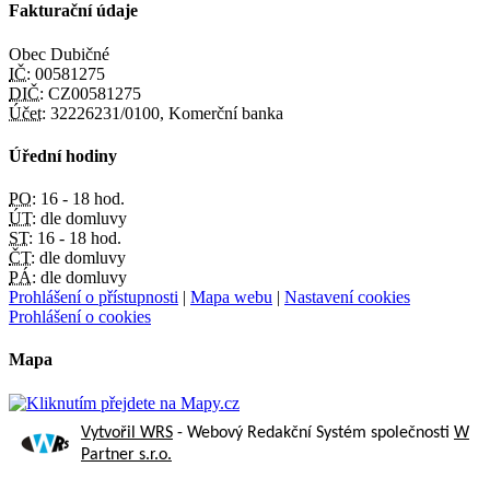
Fakturační údaje
Obec Dubičné
IČ:
00581275
DIČ:
CZ00581275
Účet:
32226231/0100, Komerční banka
Úřední hodiny
PO:
16 - 18 hod.
ÚT:
dle domluvy
ST:
16 - 18 hod.
ČT:
dle domluvy
PÁ:
dle domluvy
Prohlášení o přístupnosti
|
Mapa webu
|
Nastavení cookies
Prohlášení o cookies
Mapa
Vytvořil WRS
- Webový Redakční Systém společnosti
W
Partner s.r.o.