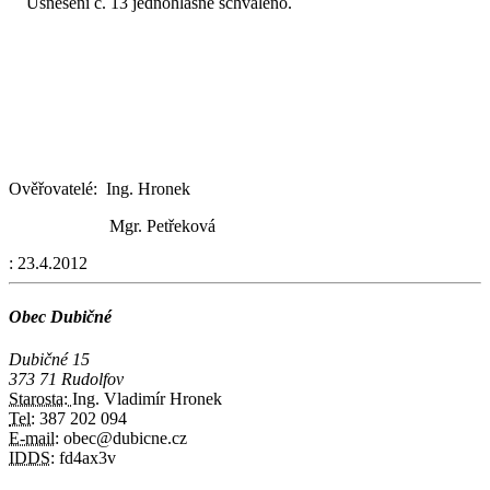
Usnesení č. 13 jednohlasně schváleno.
Ověřovatelé: Ing. Hronek
Mgr. Petřeková
:
23.4.2012
Obec Dubičné
Dubičné 15
373 71 Rudolfov
Starosta:
Ing. Vladimír Hronek
Tel:
387 202 094
E-mail:
obec@dubicne.cz
IDDS:
fd4ax3v