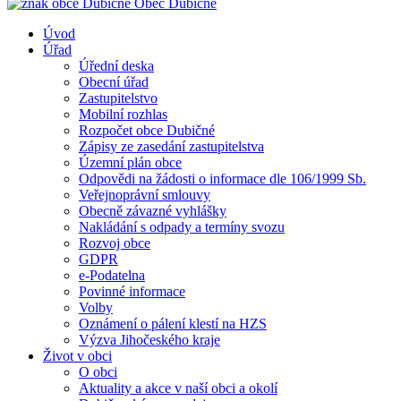
Obec
Dubičné
Úvod
Úřad
Úřední deska
Obecní úřad
Zastupitelstvo
Mobilní rozhlas
Rozpočet obce Dubičné
Zápisy ze zasedání zastupitelstva
Územní plán obce
Odpovědi na žádosti o informace dle 106/1999 Sb.
Veřejnoprávní smlouvy
Obecně závazné vyhlášky
Nakládání s odpady a termíny svozu
Rozvoj obce
GDPR
e-Podatelna
Povinné informace
Volby
Oznámení o pálení klestí na HZS
Výzva Jihočeského kraje
Život v obci
O obci
Aktuality a akce v naší obci a okolí