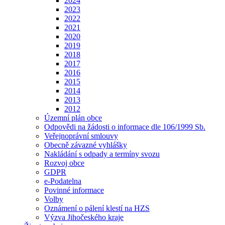
2024
2023
2022
2021
2020
2019
2018
2017
2016
2015
2014
2013
2012
Územní plán obce
Odpovědi na žádosti o informace dle 106/1999 Sb.
Veřejnoprávní smlouvy
Obecně závazné vyhlášky
Nakládání s odpady a termíny svozu
Rozvoj obce
GDPR
e-Podatelna
Povinné informace
Volby
Oznámení o pálení klestí na HZS
Výzva Jihočeského kraje