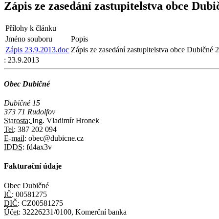
Zápis ze zasedání zastupitelstva obce Dubi
Přílohy k článku
Jméno souboru
Popis
Zápis 23.9.2013.doc
Zápis ze zasedání zastupitelstva obce Dubičné 
:
23.9.2013
Obec Dubičné
Dubičné 15
373 71 Rudolfov
Starosta:
Ing. Vladimír Hronek
Tel:
387 202 094
E-mail:
obec@dubicne.cz
IDDS:
fd4ax3v
Fakturační údaje
Obec Dubičné
IČ:
00581275
DIČ:
CZ00581275
Účet:
32226231/0100, Komerční banka