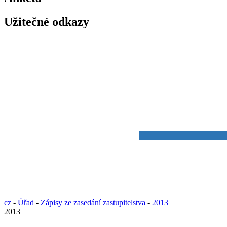
Užitečné odkazy
cz
-
Úřad
-
Zápisy ze zasedání zastupitelstva
-
2013
2013