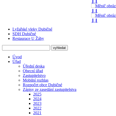
❙❙
❙❙
❙❙
Lyžařské vleky Dubičné
SDH Dubičné
Restaurace U Žáby
Úvod
Úřad
Úřední deska
Obecní úřad
Zastupitelstvo
Mobilní rozhlas
Rozpočet obce Dubičné
Zápisy ze zasedání zastupitelstva
2025
2024
2023
2022
2021