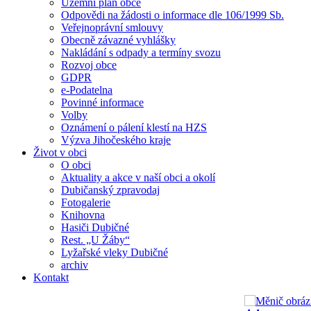
Územní plán obce
Odpovědi na žádosti o informace dle 106/1999 Sb.
Veřejnoprávní smlouvy
Obecně závazné vyhlášky
Nakládání s odpady a termíny svozu
Rozvoj obce
GDPR
e-Podatelna
Povinné informace
Volby
Oznámení o pálení klestí na HZS
Výzva Jihočeského kraje
Život v obci
O obci
Aktuality a akce v naší obci a okolí
Dubičanský zpravodaj
Fotogalerie
Knihovna
Hasiči Dubičné
Rest. „U Žáby“
Lyžařské vleky Dubičné
archiv
Kontakt