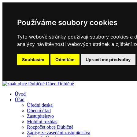
Používáme soubory cookies
Tyto webové stránky používají soubory cookies a da
analýzy návštěvnosti webových stránek a zjištění z
Souhlasím
Odmítám
Upravit mé předvolby
Obec
Dubičné
Úvod
Úřad
Úřední deska
Obecní úřad
Zastupitelstvo
Mobilní rozhlas
Rozpočet obce Dubičné
Zápisy ze zasedání zastupitelstva