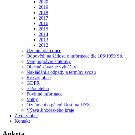
2020
2019
2018
2017
2016
2015
2014
2013
2012
Územní plán obce
Odpovědi na žádosti o informace dle 106/1999 Sb.
Veřejnoprávní smlouvy
Obecně závazné vyhlášky
Nakládání s odpady a termíny svozu
Rozvoj obce
GDPR
e-Podatelna
Povinné informace
Volby
Oznámení o pálení klestí na HZS
Výzva Jihočeského kraje
Život v obci
Kontakt
Anketa