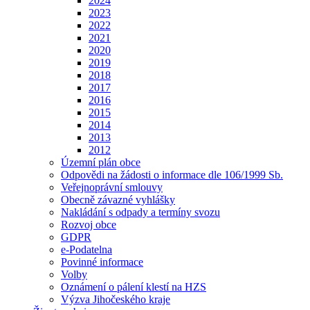
2024
2023
2022
2021
2020
2019
2018
2017
2016
2015
2014
2013
2012
Územní plán obce
Odpovědi na žádosti o informace dle 106/1999 Sb.
Veřejnoprávní smlouvy
Obecně závazné vyhlášky
Nakládání s odpady a termíny svozu
Rozvoj obce
GDPR
e-Podatelna
Povinné informace
Volby
Oznámení o pálení klestí na HZS
Výzva Jihočeského kraje