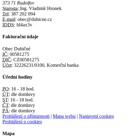
373 71 Rudolfov
Starosta:
Ing. Vladimír Hronek
Tel:
387 202 094
E-mail:
obec@dubicne.cz
IDDS:
fd4ax3v
Fakturační údaje
Obec Dubičné
IČ:
00581275
DIČ:
CZ00581275
Účet:
32226231/0100, Komerční banka
Úřední hodiny
PO:
16 - 18 hod.
ÚT:
dle domluvy
ST:
16 - 18 hod.
ČT:
dle domluvy
PÁ:
dle domluvy
Prohlášení o přístupnosti
|
Mapa webu
|
Nastavení cookies
Prohlášení o cookies
Mapa