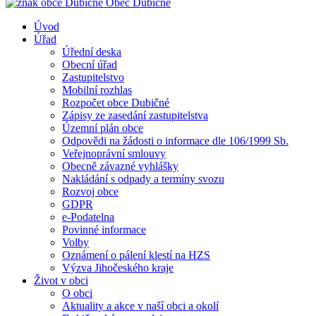
Obec
Dubičné
Úvod
Úřad
Úřední deska
Obecní úřad
Zastupitelstvo
Mobilní rozhlas
Rozpočet obce Dubičné
Zápisy ze zasedání zastupitelstva
Územní plán obce
Odpovědi na žádosti o informace dle 106/1999 Sb.
Veřejnoprávní smlouvy
Obecně závazné vyhlášky
Nakládání s odpady a termíny svozu
Rozvoj obce
GDPR
e-Podatelna
Povinné informace
Volby
Oznámení o pálení klestí na HZS
Výzva Jihočeského kraje
Život v obci
O obci
Aktuality a akce v naší obci a okolí