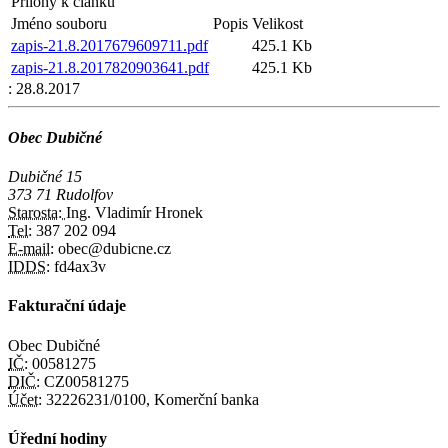
Přílohy k článku
Jméno souboru
Popis
Velikost
zapis-21.8.2017679609711.pdf
425.1 Kb
zapis-21.8.2017820903641.pdf
425.1 Kb
:
28.8.2017
Obec Dubičné
Dubičné 15
373 71 Rudolfov
Starosta:
Ing. Vladimír Hronek
Tel:
387 202 094
E-mail:
obec@dubicne.cz
IDDS:
fd4ax3v
Fakturační údaje
Obec Dubičné
IČ:
00581275
DIČ:
CZ00581275
Účet:
32226231/0100, Komerční banka
Úřední hodiny