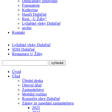
Dubičanský zpravodaj
Fotogalerie
Knihovna
Hasiči Dubičné
Rest. „U Žáby“
Lyžařské vleky Dubičné
archiv
Kontakt
Lyžařské vleky Dubičné
SDH Dubičné
Restaurace U Žáby
Úvod
Úřad
Úřední deska
Obecní úřad
Zastupitelstvo
Mobilní rozhlas
Rozpočet obce Dubičné
Zápisy ze zasedání zastupitelstva
2025