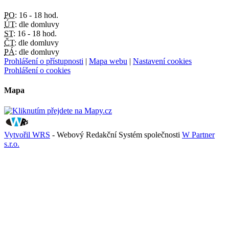
PO:
16 - 18 hod.
ÚT:
dle domluvy
ST:
16 - 18 hod.
ČT:
dle domluvy
PÁ:
dle domluvy
Prohlášení o přístupnosti
|
Mapa webu
|
Nastavení cookies
Prohlášení o cookies
Mapa
Vytvořil WRS
- Webový Redakční Systém společnosti
W Partner
s.r.o.