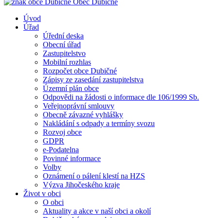
Obec
Dubičné
Úvod
Úřad
Úřední deska
Obecní úřad
Zastupitelstvo
Mobilní rozhlas
Rozpočet obce Dubičné
Zápisy ze zasedání zastupitelstva
Územní plán obce
Odpovědi na žádosti o informace dle 106/1999 Sb.
Veřejnoprávní smlouvy
Obecně závazné vyhlášky
Nakládání s odpady a termíny svozu
Rozvoj obce
GDPR
e-Podatelna
Povinné informace
Volby
Oznámení o pálení klestí na HZS
Výzva Jihočeského kraje
Život v obci
O obci
Aktuality a akce v naší obci a okolí