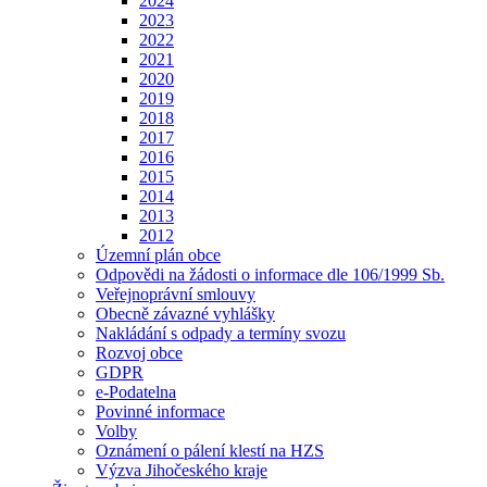
2024
2023
2022
2021
2020
2019
2018
2017
2016
2015
2014
2013
2012
Územní plán obce
Odpovědi na žádosti o informace dle 106/1999 Sb.
Veřejnoprávní smlouvy
Obecně závazné vyhlášky
Nakládání s odpady a termíny svozu
Rozvoj obce
GDPR
e-Podatelna
Povinné informace
Volby
Oznámení o pálení klestí na HZS
Výzva Jihočeského kraje