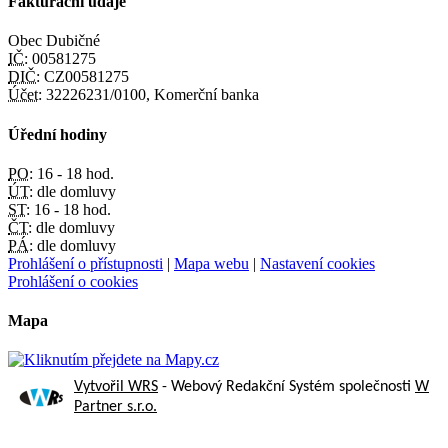
Fakturační údaje
Obec Dubičné
IČ:
00581275
DIČ:
CZ00581275
Účet:
32226231/0100, Komerční banka
Úřední hodiny
PO:
16 - 18 hod.
ÚT:
dle domluvy
ST:
16 - 18 hod.
ČT:
dle domluvy
PÁ:
dle domluvy
Prohlášení o přístupnosti
|
Mapa webu
|
Nastavení cookies
Prohlášení o cookies
Mapa
Vytvořil WRS
- Webový Redakční Systém společnosti
W
Partner s.r.o.