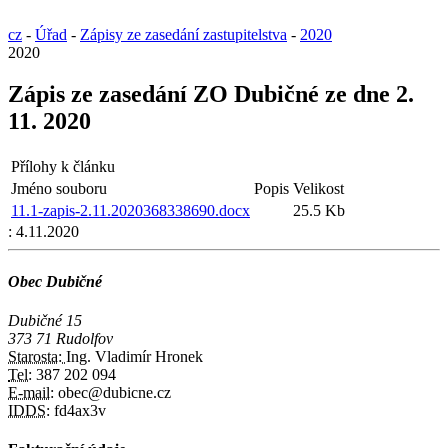
cz
-
Úřad
-
Zápisy ze zasedání zastupitelstva
-
2020
2020
Zápis ze zasedání ZO Dubičné ze dne 2.
11. 2020
Přílohy k článku
Jméno souboru
Popis
Velikost
11.1-zapis-2.11.2020368338690.docx
25.5 Kb
:
4.11.2020
Obec Dubičné
Dubičné 15
373 71 Rudolfov
Starosta:
Ing. Vladimír Hronek
Tel:
387 202 094
E-mail:
obec@dubicne.cz
IDDS:
fd4ax3v