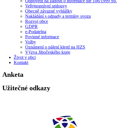
Odpovědi na žádosti o informace dle 106/1999 Sb.
Veřejnoprávní smlouvy
Obecně závazné vyhlášky
Nakládání s odpady a termíny svozu
Rozvoj obce
GDPR
e-Podatelna
Povinné informace
Volby
Oznámení o pálení klestí na HZS
Výzva Jihočeského kraje
Život v obci
Kontakt
Anketa
Užitečné odkazy