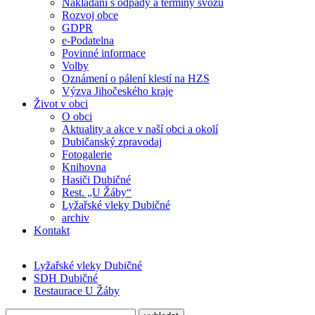
Nakládání s odpady a termíny svozu
Rozvoj obce
GDPR
e-Podatelna
Povinné informace
Volby
Oznámení o pálení klestí na HZS
Výzva Jihočeského kraje
Život v obci
O obci
Aktuality a akce v naší obci a okolí
Dubičanský zpravodaj
Fotogalerie
Knihovna
Hasiči Dubičné
Rest. „U Žáby“
Lyžařské vleky Dubičné
archiv
Kontakt
Lyžařské vleky Dubičné
SDH Dubičné
Restaurace U Žáby