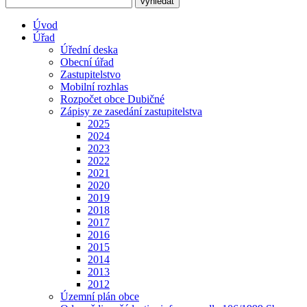
Úvod
Úřad
Úřední deska
Obecní úřad
Zastupitelstvo
Mobilní rozhlas
Rozpočet obce Dubičné
Zápisy ze zasedání zastupitelstva
2025
2024
2023
2022
2021
2020
2019
2018
2017
2016
2015
2014
2013
2012
Územní plán obce