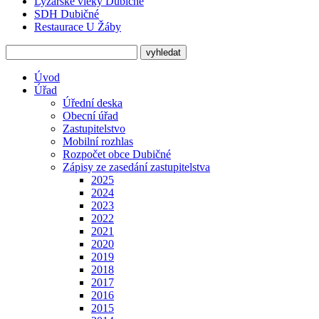
Lyžařské vleky Dubičné
SDH Dubičné
Restaurace U Žáby
Úvod
Úřad
Úřední deska
Obecní úřad
Zastupitelstvo
Mobilní rozhlas
Rozpočet obce Dubičné
Zápisy ze zasedání zastupitelstva
2025
2024
2023
2022
2021
2020
2019
2018
2017
2016
2015