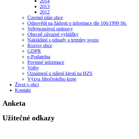
2014
2013
2012
Územní plán obce
Odpovědi na žádosti o informace dle 106/1999 Sb.
Veřejnoprávní smlouvy
Obecně závazné vyhlášky
Nakládání s odpady a termíny svozu
Rozvoj obce
GDPR
e-Podatelna
Povinné informace
Volby
Oznámení o pálení klestí na HZS
Výzva Jihočeského kraje
Život v obci
Kontakt
Anketa
Užitečné odkazy