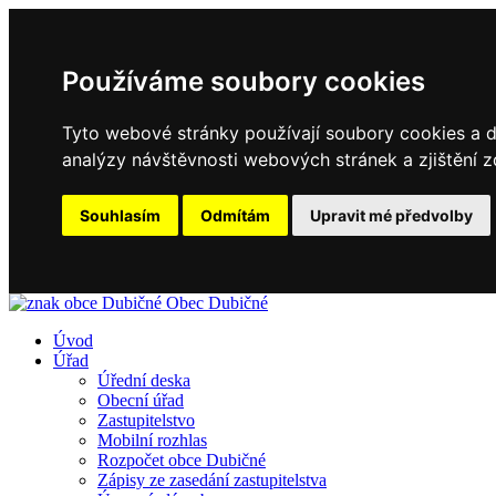
Používáme soubory cookies
Tyto webové stránky používají soubory cookies a da
analýzy návštěvnosti webových stránek a zjištění z
Souhlasím
Odmítám
Upravit mé předvolby
Obec
Dubičné
Úvod
Úřad
Úřední deska
Obecní úřad
Zastupitelstvo
Mobilní rozhlas
Rozpočet obce Dubičné
Zápisy ze zasedání zastupitelstva