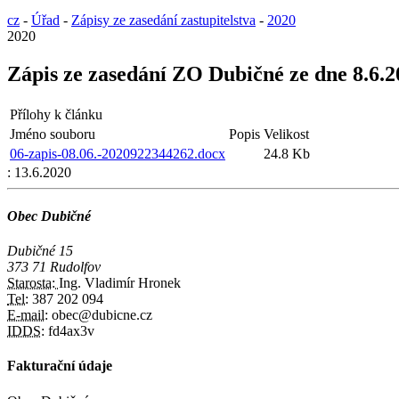
cz
-
Úřad
-
Zápisy ze zasedání zastupitelstva
-
2020
2020
Zápis ze zasedání ZO Dubičné ze dne 8.6.2
Přílohy k článku
Jméno souboru
Popis
Velikost
06-zapis-08.06.-2020922344262.docx
24.8 Kb
:
13.6.2020
Obec Dubičné
Dubičné 15
373 71 Rudolfov
Starosta:
Ing. Vladimír Hronek
Tel:
387 202 094
E-mail:
obec@dubicne.cz
IDDS:
fd4ax3v
Fakturační údaje