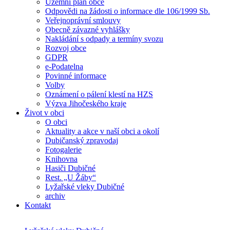
Územní plán obce
Odpovědi na žádosti o informace dle 106/1999 Sb.
Veřejnoprávní smlouvy
Obecně závazné vyhlášky
Nakládání s odpady a termíny svozu
Rozvoj obce
GDPR
e-Podatelna
Povinné informace
Volby
Oznámení o pálení klestí na HZS
Výzva Jihočeského kraje
Život v obci
O obci
Aktuality a akce v naší obci a okolí
Dubičanský zpravodaj
Fotogalerie
Knihovna
Hasiči Dubičné
Rest. „U Žáby“
Lyžařské vleky Dubičné
archiv
Kontakt